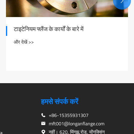

कार्बन स्टील फ्लैंज और स्टेनलेस स्टील फ्लैंज का
प्रदर्शन
और देखें >>
हमसे संपर्क करें
+86-15355931307
mft001@longanflange.com
नहीं। 620, मिंगझू रोड, योंगक्सिंग