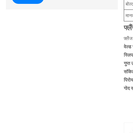
बोल्
मान
फ्ल
फ़्लै
वेल्ड
स्लि
गुप्त
सॉके
पिरो
गोद 