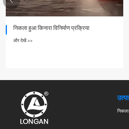

स्टेनलेस स्टील सुपर डबल-साइडेड फ्लैंज के लाभ
और देखें >>
उत्पा
निकला