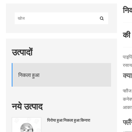
नि
की
उत्पादों
पाइपि
रसाय
क्य
निकला हुआ
फ्लै
कनेक्
नये उत्पाद
आकार
पिरोया हुआ निकला हुआ किनारा
फ्लै