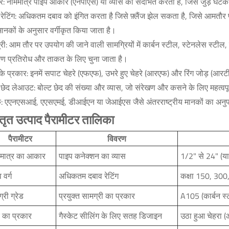
 नाममात्र पाइप आकार (एनपीएस) या व्यास को संदर्भित करता है, जिसे जुड़े घटक
 रेटिंग: अधिकतम दबाव को इंगित करता है जिसे फ़्लैंज झेल सकता है, जिसे आमत
मानकों के अनुसार वर्गीकृत किया जाता है।
री: आम तौर पर उपयोग की जाने वाली सामग्रियों में कार्बन स्टील, स्टेनलेस स्टील, 
षारण प्रतिरोध और ताकत के लिए चुना जाता है।
 के प्रकार: इनमें सपाट चेहरे (एफएफ), उभरे हुए चेहरे (आरएफ) और रिंग जोड़ (आरटी
 छेद लेआउट: बोल्ट छेद की संख्या और व्यास, जो संरेखण और कसने के लिए महत्वपूर
: एएनएसआई, एएसएमई, डीआईएन या जेआईएस जैसे अंतरराष्ट्रीय मानकों का अनुपा
्तृत उत्पाद पैरामीटर तालिका
पैरामीटर
विवरण
 मात्र का आकार
पाइप कनेक्शन का व्यास
1/2" से 24" (या
 वर्ग
अधिकतम दबाव रेटिंग
कक्षा 150, 30
्री ग्रेड
प्रयुक्त सामग्री का प्रकार
A105 (कार्बन स्
े का प्रकार
गैस्केट सीलिंग के लिए सतह डिजाइन
उठा हुआ चेहरा (